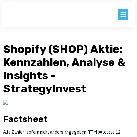
BLOG
AKTIEN
Shopify (SHOP) Aktie:
Kennzahlen, Analyse &
KNOW HOW
Insights -
KENNZAHLEN
StrategyInvest
EXTRAS
LOGIN
Factsheet
Alle Zahlen, sofern nicht anders angegeben, TTM (= letzte 12