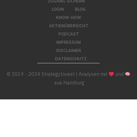
ZUGANG SICHERN
LOGIN
BLOG
KNOW HOW
AKTIENÜBERSICHT
PODCAST
IMPRESSUM
DISCLAIMER
DATENSCHUTZ
© 2019 - 2024 StrategyInvest | Analysen mit
und
aus Hamburg