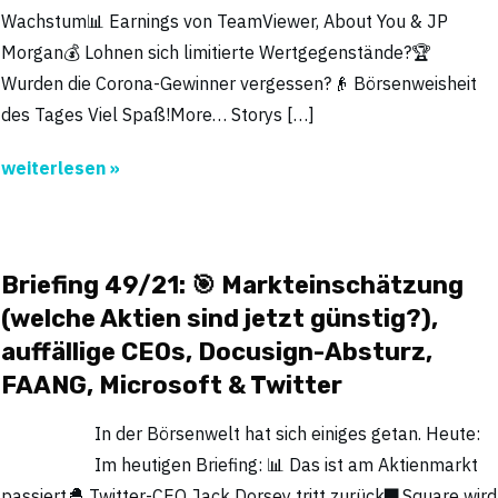
Wachstum📊 Earnings von TeamViewer, About You & JP
Morgan💰 Lohnen sich limitierte Wertgegenstände?🏆
Wurden die Corona-Gewinner vergessen?👴 Börsenweisheit
des Tages Viel Spaß!More… Storys […]
weiterlesen »
Briefing 49/21: 🎯 Markteinschätzung
(welche Aktien sind jetzt günstig?),
auffällige CEOs, Docusign-Absturz,
FAANG, Microsoft & Twitter
In der Börsenwelt hat sich einiges getan. Heute:
Im heutigen Briefing: 📊 Das ist am Aktienmarkt
passiert🐣 Twitter-CEO Jack Dorsey tritt zurück▇ Square wird