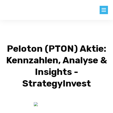
BLOG
AKTIEN
Peloton (PTON) Aktie:
KNOW HOW
Kennzahlen, Analyse &
KENNZAHLEN
Insights -
EXTRAS
StrategyInvest
LOGIN