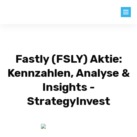
BLOG
AKTIEN
Fastly (FSLY) Aktie:
KNOW HOW
Kennzahlen, Analyse &
KENNZAHLEN
Insights -
EXTRAS
StrategyInvest
LOGIN