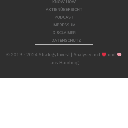
KNOW HOW
AKTIENÜBERSICHT
PODCAST
IMPRESSUM
DISCLAIMER
DATENSCHUTZ
© 2019 - 2024 StrategyInvest | Analysen mit
und
aus Hamburg