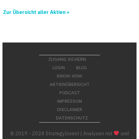
Zur Übersicht aller Aktien »
ZUGANG SICHERN
LOGIN
BLOG
KNOW HOW
AKTIENÜBERSICHT
PODCAST
IMPRESSUM
DISCLAIMER
DATENSCHUTZ
© 2019 - 2024 StrategyInvest | Analysen mit
und