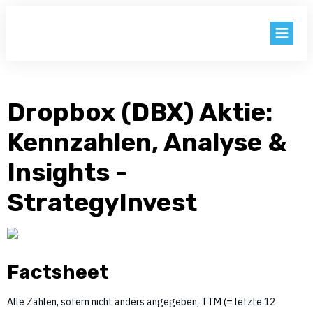
BLOG
AKTIEN
Dropbox (DBX) Aktie:
Kennzahlen, Analyse &
KNOW HOW
Insights -
KENNZAHLEN
StrategyInvest
EXTRAS
LOGIN
Factsheet
Alle Zahlen, sofern nicht anders angegeben, TTM (= letzte 12