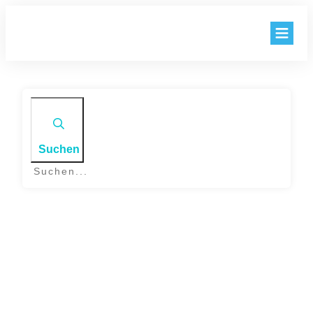
BLOG
AKTIEN
KNOW HOW
Suchen
KENNZAHLEN
EXTRAS
Startseite
LOGIN
|
Day: 14. April 2021