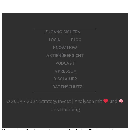
ZUGANG SICHERN
LOGIN
BLOG
KNOW HOW
AKTIENÜBERSICHT
PODCAST
IMPRESSUM
DISCLAIMER
DATENSCHUTZ
© 2019 - 2024 StrategyInvest | Analysen mit
und
aus Hamburg