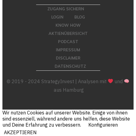
ZUGANG SICHERN
LOGIN
BLOG
KNOW HOW
AKTIENÜBERSICHT
PODCAST
IMPRESSUM
DISCLAIMER
DATENSCHUTZ
© 2019 - 2024 StrategyInvest | Analysen mit
und
aus Hamburg
Wir nutzen Cookies auf unserer Website. Einige von ihnen
sind essenziell, während andere uns helfen, diese Website
und Deine Erfahrung zu verbessern.
Konfigurieren
AKZEPTIEREN