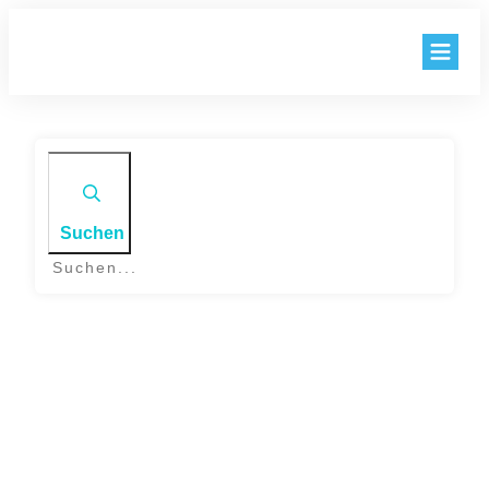
BLOG
AKTIEN
KNOW HOW
Suchen
KENNZAHLEN
EXTRAS
Startseite
LOGIN
|
Day: 14. Februar 2021