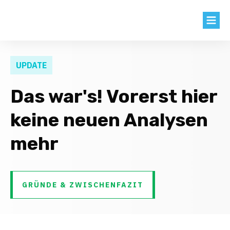
BLOG
UPDATE
AKTIEN
Das war's! Vorerst hier
KNOW HOW
keine neuen Analysen
KENNZAHLEN
mehr
EXTRAS
LOGIN
GRÜNDE & ZWISCHENFAZIT