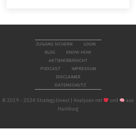
ZUGANG SICHERN
LOGIN
BLOG
KNOW HOW
AKTIENÜBERSICHT
PODCAST
IMPRESSUM
DISCLAIMER
DATENSCHUTZ
© 2019 - 2024 StrategyInvest | Analysen mit
und
aus
Hamburg