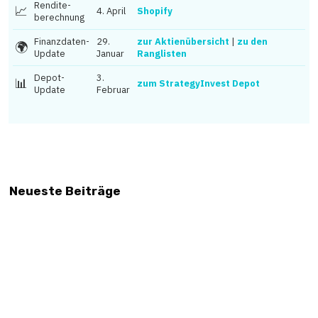
Rendite­
📈
4. April
Shopify
berechnung
Finanzdaten-
29.
zur Aktienübersicht
|
zu den
🌍
Update
Januar
Ranglisten
Depot-
3.
📊
zum StrategyInvest Depot
Update
Februar
Neueste Beiträge